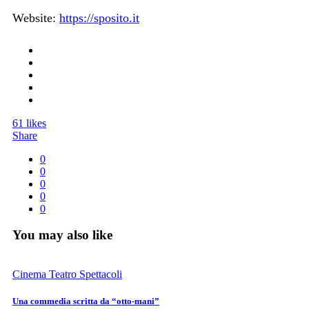
Website:
https://sposito.it
61
likes
Share
0
0
0
0
0
You may also like
Cinema Teatro Spettacoli
Una commedia scritta da “otto-mani”