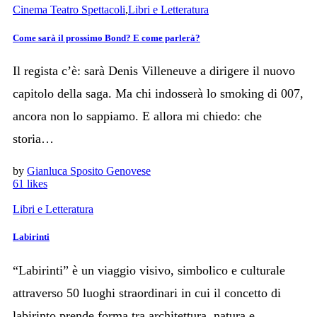
Cinema Teatro Spettacoli
,
Libri e Letteratura
Come sarà il prossimo Bond? E come parlerà?
Il regista c’è: sarà Denis Villeneuve a dirigere il nuovo
capitolo della saga. Ma chi indosserà lo smoking di 007,
ancora non lo sappiamo. E allora mi chiedo: che
storia…
by
Gianluca Sposito Genovese
61
likes
Libri e Letteratura
Labirinti
“Labirinti” è un viaggio visivo, simbolico e culturale
attraverso 50 luoghi straordinari in cui il concetto di
labirinto prende forma tra architettura, natura e